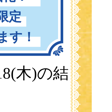
限定
ます！
8(木)の結
。