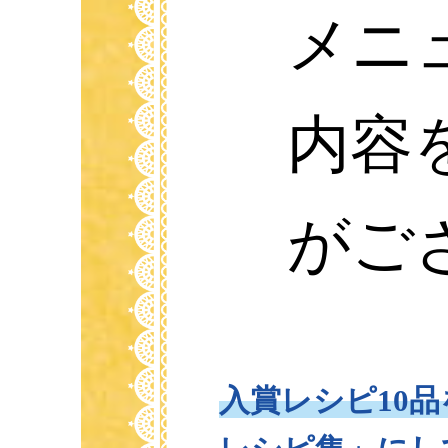
メニ
内容
がご
入賞レシピ10