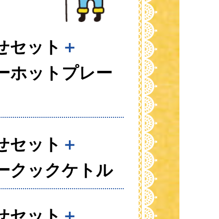
せセット
＋
ーホットプレー
せセット
＋
ークックケトル
せセット
＋