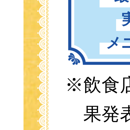
メ
※
飲食店
果発