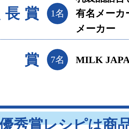
員長賞
1名
有名メーカ
メーカー
賞
7名
MILK JA
優秀賞レシピは商