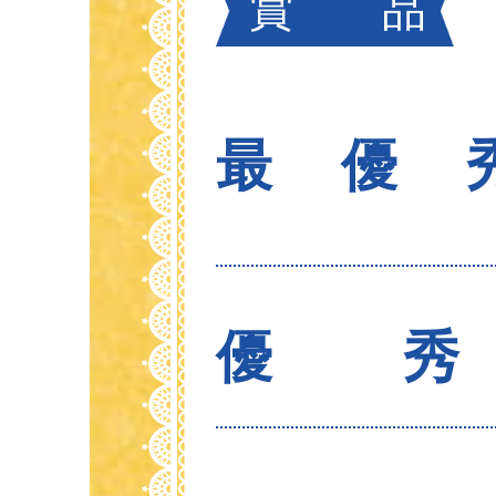
賞 品
最優
優