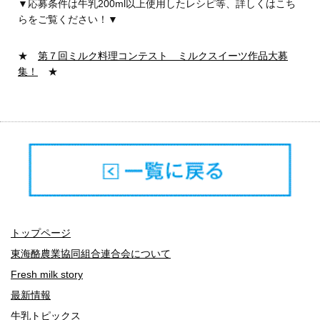
▼応募条件は牛乳200ml以上使用したレシピ等、詳しくはこち
らをご覧ください！▼
★
第７回ミルク料理コンテスト ミルクスイーツ作品大募
集！
★
トップページ
東海酪農業協同組合連合会について
Fresh milk story
最新情報
牛乳トピックス