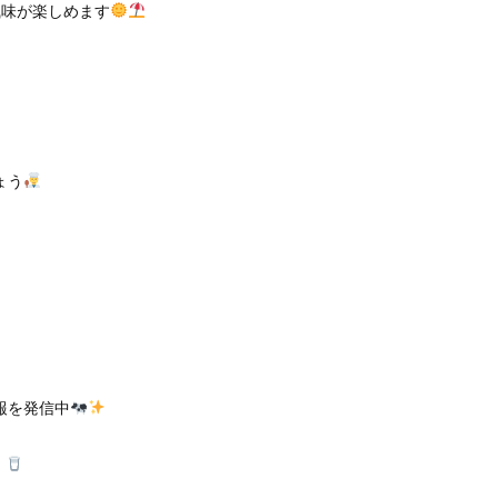
風味が楽しめます
ょう
報を発信中
！