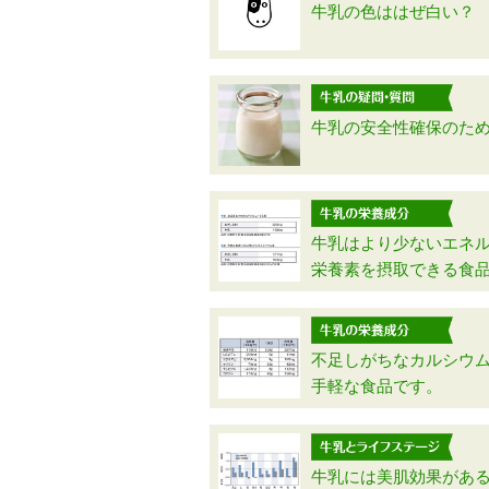
牛乳の色ははぜ白い？
牛乳の安全性確保のた
牛乳はより少ないエネ
栄養素を摂取できる食
不足しがちなカルシウ
手軽な食品です。
牛乳には美肌効果があ