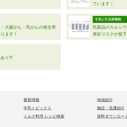
ています！
ん・大腸がん・乳がんの発生率
乳製品のカルシウ
あります！
発症リスクが低下
あり?!
最新情報
地域紹介
牛乳トピックス
施設・流通紹介
ミルク料理 レシピ検索
資料ダウンロー