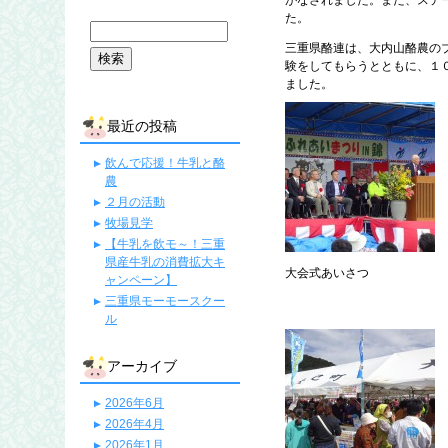
がなされました。また、ステ
た。
三重県酪連は、大内山酪農の
験をしてもらうとともに、１
ました。
最近の投稿
飲んで応援！牛乳と酪
農
２月の活動
牧場見学
【牛乳を飲モ～！三重
県産牛乳の消費拡大キ
大会式あいさつ
ャンペーン】
三重県モーモースクー
ル
アーカイブ
2026年6月
2026年4月
2026年1月