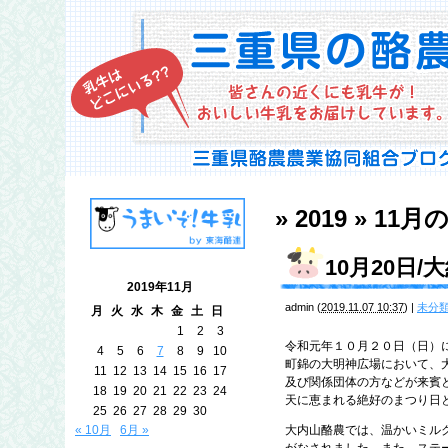
» 2019 » 11月
10月20日
2019年11月
admin
(
2019.11.07 10:37
)
|
未分
月
火
水
木
金
土
日
1
2
3
令和元年１０月２０日（日）
4
5
6
7
8
9
10
町錦の大明神広場において、
11
12
13
14
15
16
17
及び関係団体の方などが来賓
18
19
20
21
22
23
24
天に恵まれる絶好のまつり日
25
26
27
28
29
30
« 10月
6月 »
大内山酪農では、温かいミル