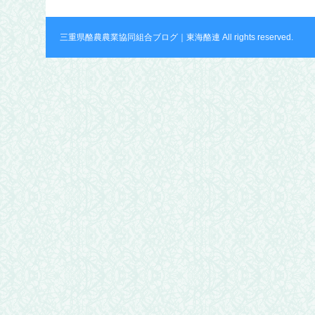
三重県酪農農業協同組合ブログ｜東海酪連 All rights reserved.