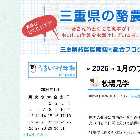
» 2026 » 1月
の
牧場見学
2026年1月
admin
(
2026.01.13 17:05
)
|
未分
月
火
水
木
金
土
日
1
2
3
4
5
6
7
8
9
10
11
12
13
14
15
16
17
18
県内の牧場に市内の小学生が
19
20
21
22
23
24
25
月６日と３日間に分けて訪問
26
27
28
29
30
31
牧場では餌やり体験を行い、
« 11月
4月 »