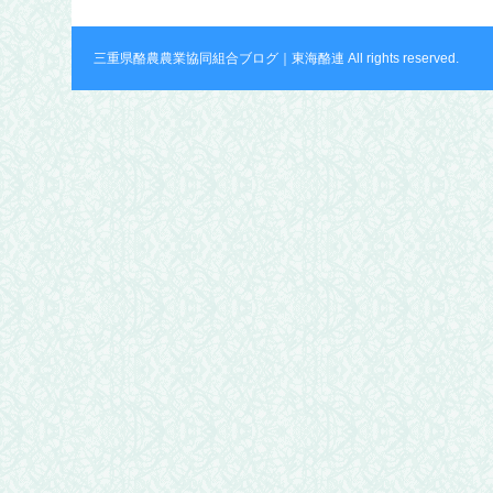
三重県酪農農業協同組合ブログ｜東海酪連 All rights reserved.