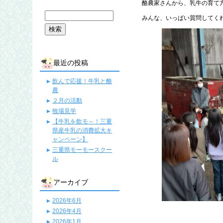
酪農家さんから、乳牛の育て
みんな、いっぱい質問してく
最近の投稿
飲んで応援！牛乳と酪
農
２月の活動
牧場見学
【牛乳を飲モ～！三重
県産牛乳の消費拡大キ
ャンペーン】
三重県モーモースクー
ル
アーカイブ
2026年6月
2026年4月
2026年1月