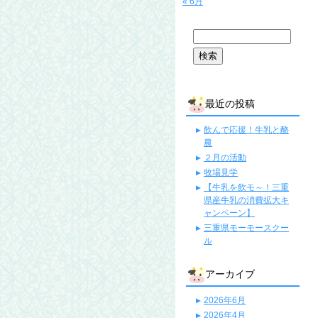
« 6月
最近の投稿
飲んで応援！牛乳と酪
農
２月の活動
牧場見学
【牛乳を飲モ～！三重
県産牛乳の消費拡大キ
ャンペーン】
三重県モーモースクー
ル
アーカイブ
2026年6月
2026年4月