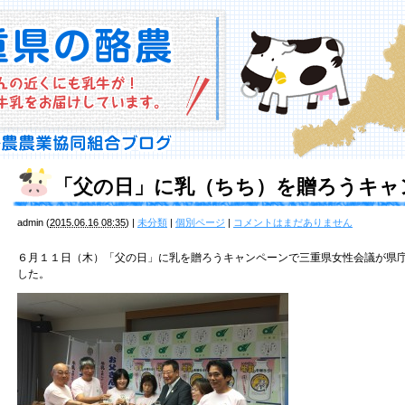
「父の日」に乳（ちち）を贈ろうキャ
admin
(
2015.06.16 08:35
)
|
未分類
|
個別ページ
|
コメントはまだありません
６月１１日（木）「父の日」に乳を贈ろうキャンペーンで三重県女性会議が県
した。