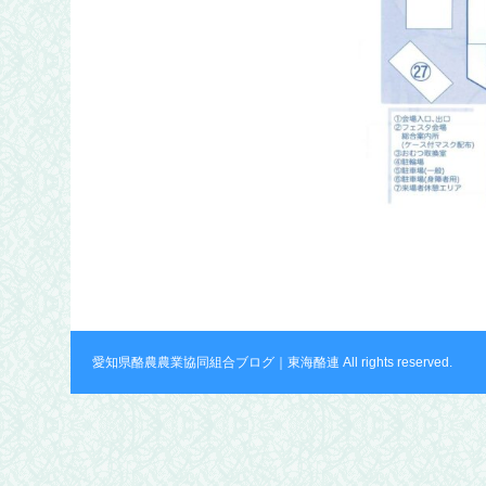
愛知県酪農農業協同組合ブログ｜東海酪連 All rights reserved.