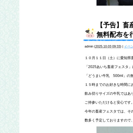
【予告】畜
無料配布を
admin
(
2025.10.03 09:33
)
|
イベ
１０月１１日（土）に愛知県畜
「2025あいち畜産フェスタ
「どうまい牛乳 500ml」
１５時までのお好きな時間に
飲み切りサイズの牛乳ではあ
ご持参いただけると安心です
今年の畜産フェスタでは、そ
数多く予定しておりますので