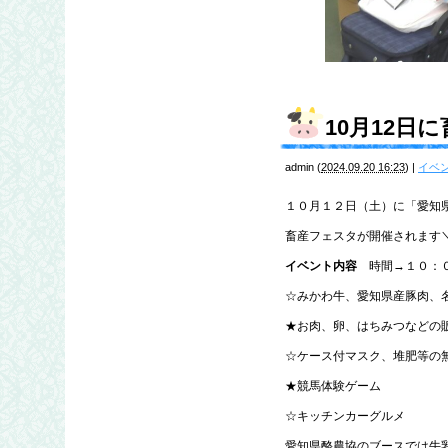
10月12日
admin
(
2024.09.20 16:23
)
|
イベ
１０月１２日（土）に「愛知
畜産フェスタが開催されます＼(
イベント内容
時間→１０：０
☆みかわ牛、愛知県産豚肉、
★お肉、卵、はちみつなどの
☆ケース付マスク、堆肥等の
★競馬体験ゲーム
☆キッチンカーグルメ
愛知県酪農協のブースでは牛乳