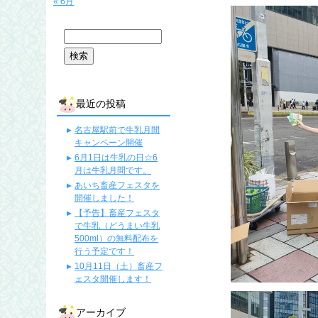
« 6月
最近の投稿
名古屋駅前で牛乳月間
キャンペーン開催
6月1日は牛乳の日☆6
月は牛乳月間です。
あいち畜産フェスタを
開催しました！
【予告】畜産フェスタ
で牛乳（どうまい牛乳
500ml）の無料配布を
行う予定です！
10月11日（土）畜産フ
ェスタ開催します！
アーカイブ