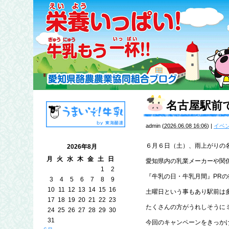
名古屋駅前
admin
(
2026.06.08 16:06
)
|
イベ
６月６日（土）、雨上がりの
2026年8月
月
火
水
木
金
土
日
愛知県内の乳業メーカーや関
1
2
『牛乳の日・牛乳月間』PR
3
4
5
6
7
8
9
10
11
12
13
14
15
16
土曜日という事もあり駅前は
17
18
19
20
21
22
23
たくさんの方がうれしそうに
24
25
26
27
28
29
30
31
今回のキャンペーンをきっか