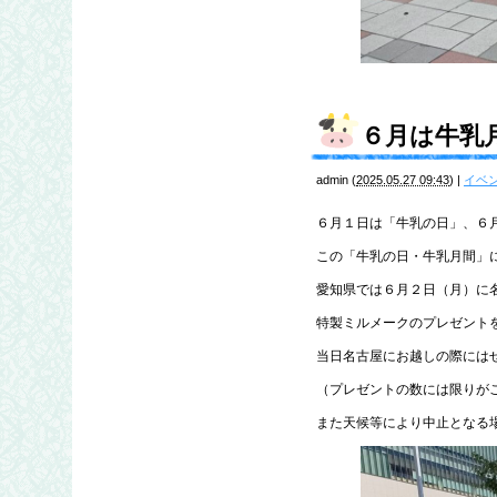
６月は牛乳
admin
(
2025.05.27 09:43
)
|
イベ
６月１日は「牛乳の日」、６
この「牛乳の日・牛乳月間」
愛知県では６月２日（月）に
特製ミルメークのプレゼント
当日名古屋にお越しの際には
（プレゼントの数には限りが
また天候等により中止となる