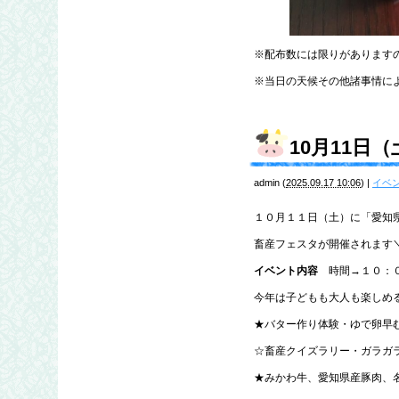
※配布数には限りがあります
※当日の天候その他諸事情に
10月11日
admin
(
2025.09.17 10:06
)
|
イベ
１０月１１日（土）に「愛知
畜産フェスタが開催されます＼(
イベント内容
時間→１０：０
今年は子どもも大人も楽しめ
★バター作り体験・ゆで卵早
☆畜産クイズラリー・ガラガ
★みかわ牛、愛知県産豚肉、