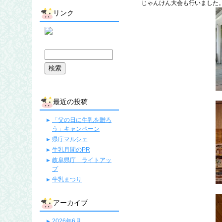
じゃんけん大会も行いました
リンク
最近の投稿
「父の日に牛乳を贈ろ
う」キャンペーン
県庁マルシェ
牛乳月間のPR
岐阜県庁 ライトアッ
プ
牛乳まつり
アーカイブ
2026年6月