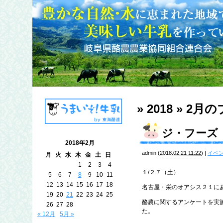
» 2018 » 2月
の
ジ・フーズ
2018年2月
admin
(
2018.02.21 11:22
)
|
イベ
月
火
水
木
金
土
日
1
2
3
4
１/２７（土）
5
6
7
8
9
10
11
12
13
14
15
16
17
18
名古屋・栄のオアシス２１に
19
20
21
22
23
24
25
酪農に関するアンケートを実
26
27
28
た。
« 12月
5月 »