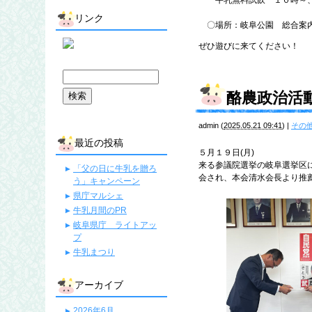
牛乳無料試飲 １０時～、
リンク
〇場所：岐阜公園 総合案
ぜひ遊びに来てください！
酪農政治活
admin
(
2025.05.21 09:41
)
|
その
最近の投稿
５月１９日(月)
来る参議院選挙の岐阜選挙区
「父の日に牛乳を贈ろ
会され、本会清水会長より推
う」キャンペーン
県庁マルシェ
牛乳月間のPR
岐阜県庁 ライトアッ
プ
牛乳まつり
アーカイブ
2026年6月