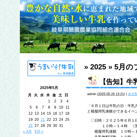
» 2025 » 5月
の
【告知】牛
2025年5月
admin
(
2025.05.26 13:21
)
|
未分
月
火
水
木
金
土
日
1
2
3
4
「６月１日は牛乳の日・牛乳
5
6
7
8
9
10
11
と模擬搾乳体験ができるイベ
12
13
14
15
16
17
18
19
20
21
22
23
24
25
〇日時：２０２５年６月１日
26
27
28
29
30
31
１０時～１４時 （荒
« 3月
6月 »
模擬搾乳体験 １０時～