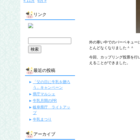
« 11月
6月 »
リンク
外の寒い中でのバーベキュー
とんどなくなりました＾＾
今回、カップリング投票を行
えることができました。
最近の投稿
「父の日に牛乳を贈ろ
う」キャンペーン
県庁マルシェ
牛乳月間のPR
岐阜県庁 ライトアッ
プ
牛乳まつり
アーカイブ