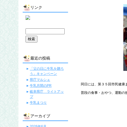
リンク
最近の投稿
「父の日に牛乳を贈ろ
う」キャンペーン
県庁マルシェ
同日には、第３５回市民健康
牛乳月間のPR
岐阜県庁 ライトアッ
普段の食事・おやつ、運動の
プ
牛乳まつり
アーカイブ
2026年6月