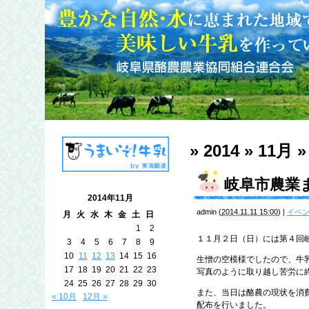
» 2014 » 11月 »
岐阜市農業
2014年11月
admin
(
2014.11.11 15:00
)
|
イベ
月
火
水
木
金
土
日
1
2
１１月２日（日）には第４回
3
4
5
6
7
8
9
10
11
12
13
14
15
16
生憎の空模様でしたので、牛
17
18
19
20
21
22
23
写真のように取り越し苦労に
24
25
26
27
28
29
30
また、当日は酪農の現状を消
« 10月
12月 »
配布を行いました。