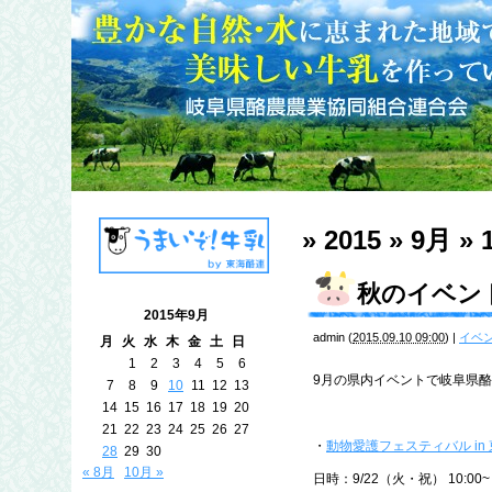
» 2015 » 9月 » 
秋のイベン
2015年9月
admin
(
2015.09.10 09:00
)
|
イベ
月
火
水
木
金
土
日
1
2
3
4
5
6
9月の県内イベントで岐阜県
7
8
9
10
11
12
13
14
15
16
17
18
19
20
21
22
23
24
25
26
27
・
動物愛護フェスティバル in
28
29
30
« 8月
10月 »
日時：9/22（火・祝） 10:00~