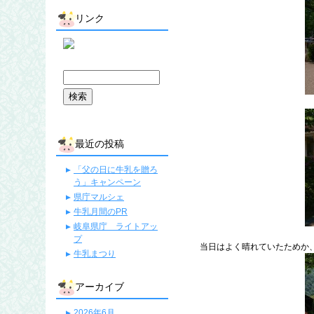
リンク
最近の投稿
「父の日に牛乳を贈ろ
う」キャンペーン
県庁マルシェ
牛乳月間のPR
岐阜県庁 ライトアッ
プ
当日はよく晴れていたためか、
牛乳まつり
アーカイブ
2026年6月