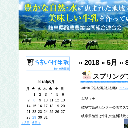
» 2018 » 5月 » 
スプリング
2018年5月
admin
(
2018.05.08 16:55
)
|
イベ
月
火
水
木
金
土
日
1
2
3
4
5
6
4/28（土）
7
8
9
10
11
12
13
14
15
16
17
18
19
20
岐阜市畜産センター公園でス
21
22
23
24
25
26
27
岐阜県酪連は牛乳の無料試飲
28
29
30
31
« 2月
6月 »