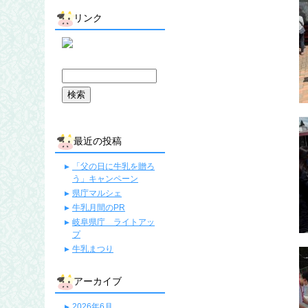
リンク
最近の投稿
「父の日に牛乳を贈ろ
う」キャンペーン
県庁マルシェ
牛乳月間のPR
岐阜県庁 ライトアッ
プ
牛乳まつり
アーカイブ
2026年6月