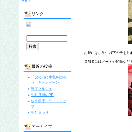
« 6月
リンク
お昼には小学生以下の子を対
参加者にはノートや鉛筆などを
最近の投稿
「父の日に牛乳を贈ろ
う」キャンペーン
県庁マルシェ
牛乳月間のPR
岐阜県庁 ライトアッ
プ
牛乳まつり
アーカイブ