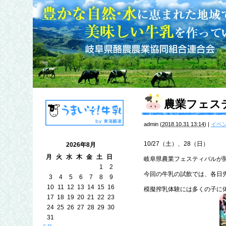
農業フェス
admin
(
2018.10.31 13:14
)
|
イベ
10/27（土）、28（日）
2026年8月
月
火
水
木
金
土
日
岐阜県農業フェスティバルが
1
2
今回の牛乳の試飲では、各日先
3
4
5
6
7
8
9
10
11
12
13
14
15
16
模擬搾乳体験には多くの子に
17
18
19
20
21
22
23
24
25
26
27
28
29
30
31