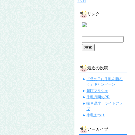
« 6月
リンク
最近の投稿
「父の日に牛乳を贈ろ
う」キャンペーン
県庁マルシェ
牛乳月間のPR
岐阜県庁 ライトアッ
プ
牛乳まつり
アーカイブ