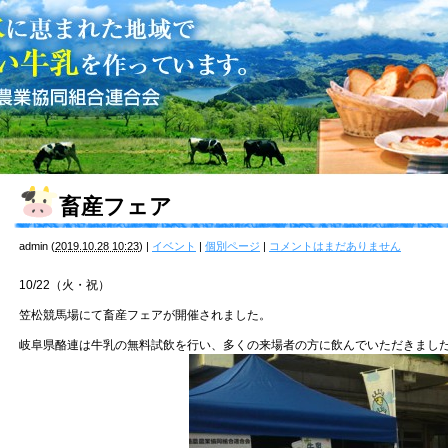
畜産フェア
admin
(
2019.10.28 10:23
)
|
イベント
|
個別ページ
|
コメントはまだありません
10/22（火・祝）
笠松競馬場にて畜産フェアが開催されました。
岐阜県酪連は牛乳の無料試飲を行い、多くの来場者の方に飲んでいただきまし