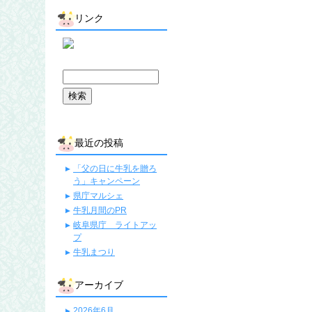
リンク
最近の投稿
「父の日に牛乳を贈ろ
う」キャンペーン
県庁マルシェ
牛乳月間のPR
岐阜県庁 ライトアッ
プ
牛乳まつり
アーカイブ
2026年6月