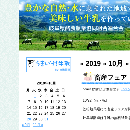
» 2019 » 10月 »
畜産フェア
2019年10月
admin
(
2019.10.28 10:23
)
|
イベ
月
火
水
木
金
土
日
1
2
3
4
5
6
10/22（火・祝）
7
8
9
10
11
12
13
14
15
16
17
18
19
20
笠松競馬場にて畜産フェアが
21
22
23
24
25
26
27
岐阜県酪連は牛乳の無料試飲
28
29
30
31
« 9月
11月 »