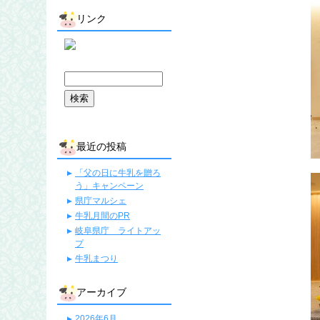
リンク
最近の投稿
「父の日に牛乳を贈ろ
う」キャンペーン
県庁マルシェ
牛乳月間のPR
岐阜県庁 ライトアッ
プ
牛乳まつり
アーカイブ
2026年6月