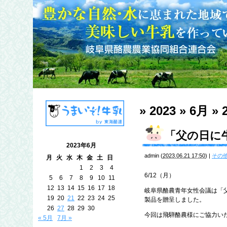
» 2023 » 6月 » 
「父の日に
2023年6月
admin
(
2023.06.21 17:50
)
|
その
月
火
水
木
金
土
日
1
2
3
4
6/12（月）
5
6
7
8
9
10
11
12
13
14
15
16
17
18
岐阜県酪農青年女性会議は「
19
20
21
22
23
24
25
製品を贈呈しました。
26
27
28
29
30
今回は飛騨酪農様にご協力い
« 5月
7月 »