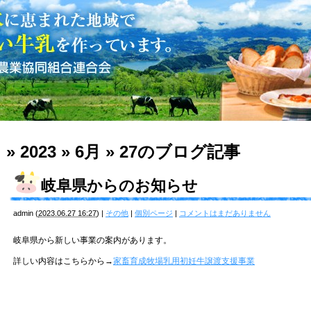
» 2023 » 6月 » 27
のブログ記事
岐阜県からのお知らせ
admin
(
2023.06.27 16:27
)
|
その他
|
個別ページ
|
コメントはまだありません
岐阜県から新しい事業の案内があります。
詳しい内容はこちらから→
家畜育成牧場乳用初妊牛譲渡支援事業