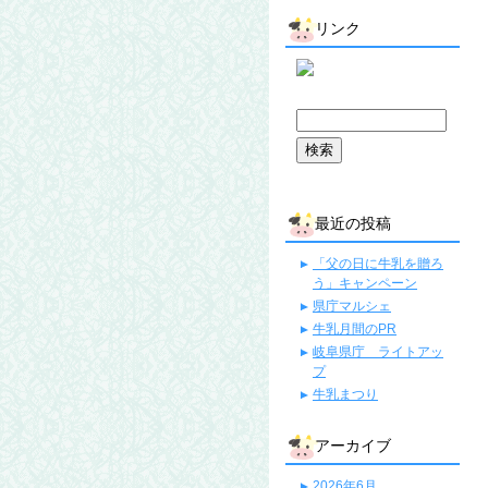
リンク
最近の投稿
「父の日に牛乳を贈ろ
う」キャンペーン
県庁マルシェ
牛乳月間のPR
岐阜県庁 ライトアッ
プ
牛乳まつり
アーカイブ
2026年6月